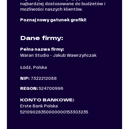
najbardziej dostosowane do budżetów i
możliwości naszych klientów.
Poznaj nowy gatunek grafiki!
Dane firmy:
Pełna nazwa firmy:
Waran Studio - Jakub Wawrzyńczak
Łódź, Polska
NIP:
7322212088
REGON:
524700996
KONTO BANKOWE:
Erste Bank Polska
52109028350000000153303235