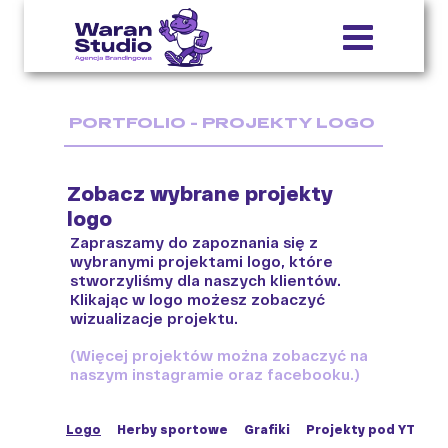
PORTFOLIO - PROJEKTY LOGO
Zobacz wybrane projekty
logo
Zapraszamy do zapoznania się z
wybranymi projektami logo, które
stworzyliśmy dla naszych klientów.
Klikając w logo możesz zobaczyć
wizualizacje projektu.
(Więcej projektów można zobaczyć na
naszym instagramie oraz facebooku.)
Logo
Herby sportowe
Grafiki
Projekty pod YT